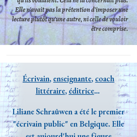
qu'ils voulaient. Cela ne la concernait plus.
Elle n'avait pas la prétention d'imposer une
lecture plutôt qu'une autre, ni celle de vouloir
être comprise.
Écrivain
,
enseignante
,
coach
littéraire
,
éditrice
...
Liliane Schraûwen a été le premier
"écrivain public" en Belgique. Elle
est aujourd'hui une figure