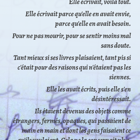
E
lle écrivait, voilà tout.
Elle écrivait parce qu'elle en avait envie,
parce qu'elle en avait besoin.
Pour ne pas mourir, pour se sentir moins mal
sans doute.
Tant mieux si ses livres plaisaient, tant pis si
c'était pour des raisons qui n'étaient pas les
siennes.
Elle les avait écrits, puis elle s'en
désintéressait.
Ils étaient devenus des objets comme
étrangers, fermés, opaques, qui passaient de
main en main et dont les gens faisaient ce