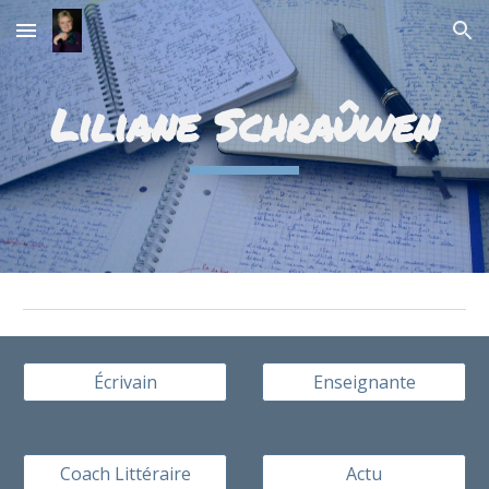
Skip to main content
Skip to navigation
Liliane Schraûwen
Écrivain
Enseignante
Coach Littéraire
Actu