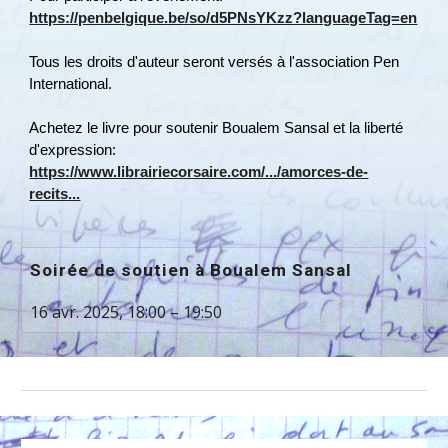
https://penbelgique.be/so/d5PNsYKzz?languageTag=en
Tous les droits d'auteur seront versés à l'association Pen
International.
Achetez le livre pour soutenir Boualem Sansal et la liberté
d'expression:
https://www.librairiecorsaire.com/.../amorces-de-
recits...
Soirée de soutien à Boualem Sansal
16 avr. 2025, 18:00 – 19:50