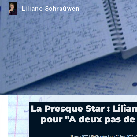
Liliane Schraûwen
Sk