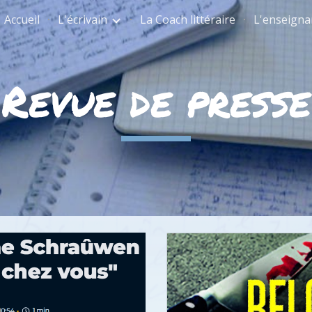
Accueil
L'écrivain
La Coach littéraire
L'enseigna
ip to main content
Skip to navigat
Revue de presse