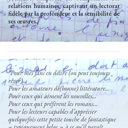
relations humaines, captivant un lectorat
fidèle par la profondeur et la sensibilité de
ses œuvres.
"Pour mes fans en délire (on peut toujours
rêver)…
Pour les amateurs de(bonne) littérature…
Pour ceux qui aiment les nouvelles…
Pour ceux qui préfèrent les romans…
Pour les lecteurs capables d’apprécier
quelquefois cette petite touche de fantastique
« typiquement belge » à ce qu’il paraît…