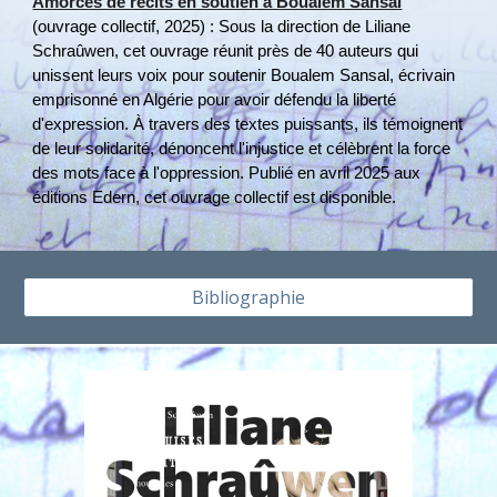
Amorces de récits en soutien à Boualem Sansal
(ouvrage collectif, 2025) : Sous la direction de Liliane
Schraûwen, cet ouvrage réunit près de 40 auteurs qui
unissent leurs voix pour soutenir Boualem Sansal, écrivain
emprisonné en Algérie pour avoir défendu la liberté
d'expression. À travers des textes puissants, ils témoignent
de leur solidarité, dénoncent l'injustice et célèbrent la force
des mots face à l'oppression. Publié en avril 2025 aux
éditions Edern, cet ouvrage collectif est disponible
.
Bibliographie