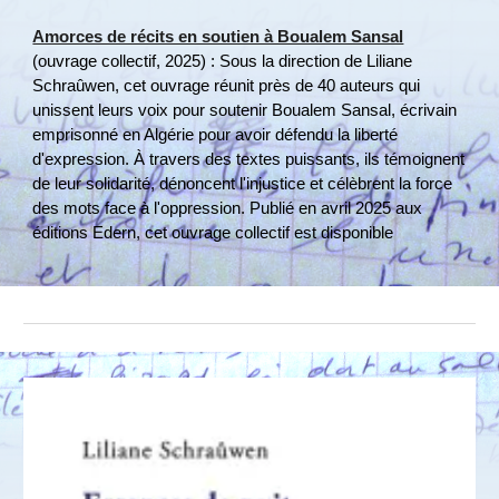
Amorces de récits en soutien à Boualem Sansal
(ouvrage collectif, 2025) : Sous la direction de Liliane
Schraûwen, cet ouvrage réunit près de 40 auteurs qui
unissent leurs voix pour soutenir Boualem Sansal, écrivain
emprisonné en Algérie pour avoir défendu la liberté
d'expression. À travers des textes puissants, ils témoignent
de leur solidarité, dénoncent l'injustice et célèbrent la force
des mots face à l'oppression. Publié en avril 2025 aux
éditions Edern, cet ouvrage collectif est disponible