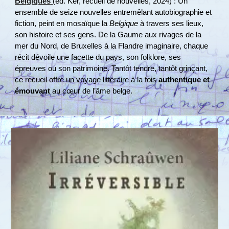
Belgiques
(éd. Ker, recueil de nouvelles, 2024) : Un
ensemble de seize nouvelles entremêlant autobiographie et
fiction, peint en mosaïque la
Belgique
à travers ses lieux,
son histoire et ses gens. De la Gaume aux rivages de la
mer du Nord, de Bruxelles à la Flandre imaginaire, chaque
récit dévoile une facette du pays, son folklore, ses
épreuves ou son patrimoine​. Tantôt tendre, tantôt grinçant,
ce recueil offre un voyage littéraire à la fois
authentique et
émouvant
au cœur de l’âme belge.