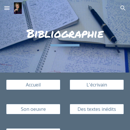
Skip to main content
Skip to navigation
Bibliographie
Accueil
L'écrivain
Son oeuvre
Des textes inédits