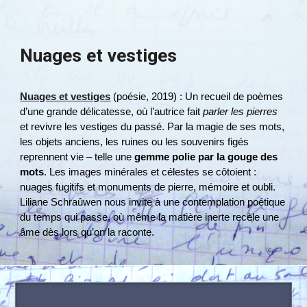
Nuages et vestiges
Nuages et vestiges
(poésie, 2019) : Un recueil de poèmes
d’une grande délicatesse, où l’autrice fait
parler les pierres
et revivre les vestiges du passé. Par la magie de ses mots,
les objets anciens, les ruines ou les souvenirs figés
reprennent vie – telle une
gemme polie par la gouge des
mots
. Les images minérales et célestes se côtoient :
nuages fugitifs et monuments de pierre, mémoire et oubli.
Liliane Schraûwen nous invite à une contemplation poétique
du temps qui passe, où même la matière inerte recèle une
âme dès lors qu’on la raconte.