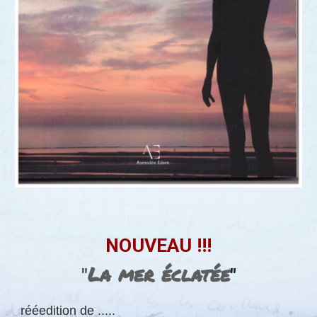
NOUVEAU !!!
La mer éclatée
"
"
rééedition de .....