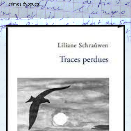
crimes évoqués​.