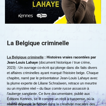
La Belgique criminelle
La Belgique criminelle
: Histoires vraies racontées par
Jean-Louis Lahaye
(document historique / true crime,
2023) : Un ouvrage co-écrit qui plonge dans dix faits divers
et affaires criminelles ayant marqué l’histoire belge​. Chaque
chapitre, narré par le présentateur Jean-Louis Lahaye avec
la plume experte de Liliane Schraûwen, retrace un meurtre
ou un mystère réel – du
faux comte russe assassin
à
l’auberge sanglante
. Ce livre documentaire, publié aux
Éditions Kennes, se lit comme un récit à suspense, où la
réalité dépasse la fiction
dans la créativité macabre des