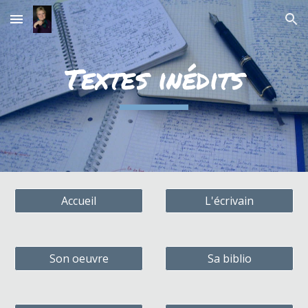
Skip to main content
Skip to navigation
Textes inédits
Accueil
L'écrivain
Son oeuvre
Sa biblio